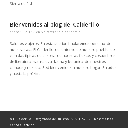
Sierra de […]
Bienvenidos al blog del Calderillo
/
/
enero 10, 2017
en
Sin categoría
por
admin
Saludos viajeros, En esta sección hablaremos como no, de
nuestra casa El Calderillo, del entorno de nuestro pueblo, de
comidas típicas de la zona, de nuestras fiestas y costumbres,
de literatura, naturaleza, fauna y botánica, de nuestros
campos y ríos, etc. Sed bienvenidos a nuestro hogar. Saludos
y hasta la próxima.
© El Calderillo | Registrado deTurismo: APART-AV-87 | Desarrollado
por
SeoPosicion