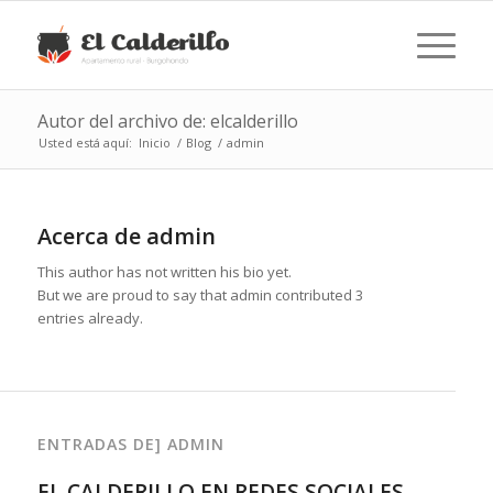
Autor del archivo de: elcalderillo
Usted está aquí:
Inicio
/
Blog
/
admin
Acerca de
admin
This author has not written his bio yet.
But we are proud to say that
admin
contributed 3
entries already.
ENTRADAS DE] ADMIN
EL CALDERILLO EN REDES SOCIALES