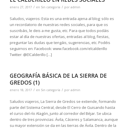
/
/
enero 27, 2017
en
Sin categoría
por
admin
Saludos, viajeros: Esta es una entrada ajena al blog; sólo es
un recordatorio de nuestras redes sociales, para que os
suscribáis, le deis a me gusta, etc. Para que todos podáis
estar al día de nuestras ofertas, entradas al blog, fiestas,
preguntar las dudas que tengáis, sugerencias, etc. Podéis
seguirnos en: Facebook: www.facebook.com/elcalderillo
Twitter: @ElCalderillo […]
GEOGRAFÍA BÁSICA DE LA SIERRA DE
GREDOS (1)
/
/
enero 18, 2017
en
Sin categoría
por
admin
Saludos viajeros, La Sierra de Gredos se extiende, formando
parte del Sistema Central, desde El Cerro de Guisando hasta
el curso del río Alagón, junto al corredor del Béjar. Se ubica
dentro de tres provincias: Ávila, Cáceres y Salamanca, aunque
su mayor extensión se da en las tierras de Ávila. Dentro de la