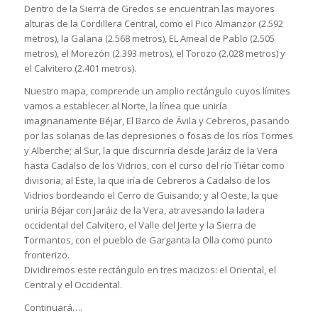
Dentro de la Sierra de Gredos se encuentran las mayores
alturas de la Cordillera Central, como el Pico Almanzor (2.592
metros), la Galana (2.568 metros), EL Ameal de Pablo (2.505
metros), el Morezón (2.393 metros), el Torozo (2.028 metros) y
el Calvitero (2.401 metros).
Nuestro mapa, comprende un amplio rectángulo cuyos límites
vamos a establecer al Norte, la línea que uniría
imaginariamente Béjar, El Barco de Ávila y Cebreros, pasando
por las solanas de las depresiones o fosas de los ríos Tormes
y Alberche; al Sur, la que discurriría desde Jaráiz de la Vera
hasta Cadalso de los Vidrios, con el curso del río Tiétar como
divisoria; al Este, la que iría de Cebreros a Cadalso de los
Vidrios bordeando el Cerro de Guisando; y al Oeste, la que
uniría Béjar con Jaráiz de la Vera, atravesando la ladera
occidental del Calvitero, el Valle del Jerte y la Sierra de
Tormantos, con el pueblo de Garganta la Olla como punto
fronterizo.
Dividiremos este rectángulo en tres macizos: el Oriental, el
Central y el Occidental.
Continuará….