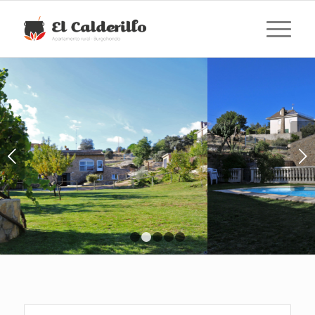
Posterior
1
2
3
4
5